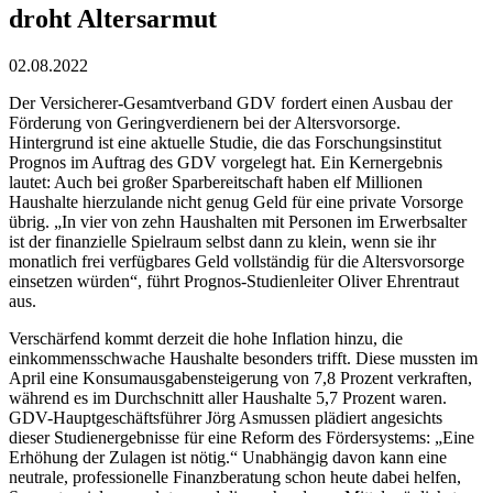
droht Altersarmut
02.08.2022
Der Versicherer-Gesamtverband GDV fordert einen Ausbau der
Förderung von Geringverdienern bei der Altersvorsorge.
Hintergrund ist eine aktuelle Studie, die das Forschungsinstitut
Prognos im Auftrag des GDV vorgelegt hat. Ein Kernergebnis
lautet: Auch bei großer Sparbereitschaft haben elf Millionen
Haushalte hierzulande nicht genug Geld für eine private Vorsorge
übrig. „In vier von zehn Haushalten mit Personen im Erwerbsalter
ist der finanzielle Spielraum selbst dann zu klein, wenn sie ihr
monatlich frei verfügbares Geld vollständig für die Altersvorsorge
einsetzen würden“, führt Prognos-Studienleiter Oliver Ehrentraut
aus.
Verschärfend kommt derzeit die hohe Inflation hinzu, die
einkommensschwache Haushalte besonders trifft. Diese mussten im
April eine Konsumausgabensteigerung von 7,8 Prozent verkraften,
während es im Durchschnitt aller Haushalte 5,7 Prozent waren.
GDV-Hauptgeschäftsführer Jörg Asmussen plädiert angesichts
dieser Studienergebnisse für eine Reform des Fördersystems: „Eine
Erhöhung der Zulagen ist nötig.“ Unabhängig davon kann eine
neutrale, professionelle Finanzberatung schon heute dabei helfen,