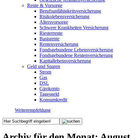
Rente & Vorsorge
Berufs­unfähigkeitsversicherung
Risikolebensversicherung
Altersvorsorge
Schwere Krankheiten Versicherung
Riesterrente
Basisrente
Rentenversicherung
Fondsgebundene Lebensversicherung
Fondsgebundene Rentenversicherung
Kapitallebensversicherung
Geld und Sparen
Strom
Gas
DSL
Girokonto
Tagesgeld
Konsumkredit
Weiterempfehlung
Archiv für den Monat:
August