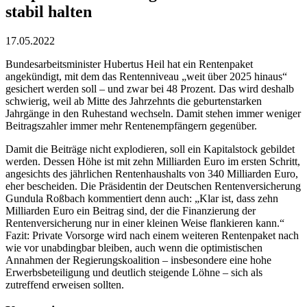
stabil halten
17.05.2022
Bundesarbeitsminister Hubertus Heil hat ein Rentenpaket
angekündigt, mit dem das Rentenniveau „weit über 2025 hinaus“
gesichert werden soll – und zwar bei 48 Prozent. Das wird deshalb
schwierig, weil ab Mitte des Jahrzehnts die geburtenstarken
Jahrgänge in den Ruhestand wechseln. Damit stehen immer weniger
Beitragszahler immer mehr Rentenempfängern gegenüber.
Damit die Beiträge nicht explodieren, soll ein Kapitalstock gebildet
werden. Dessen Höhe ist mit zehn Milliarden Euro im ersten Schritt,
angesichts des jährlichen Rentenhaushalts von 340 Milliarden Euro,
eher bescheiden. Die Präsidentin der Deutschen Rentenversicherung
Gundula Roßbach kommentiert denn auch: „Klar ist, dass zehn
Milliarden Euro ein Beitrag sind, der die Finanzierung der
Rentenversicherung nur in einer kleinen Weise flankieren kann.“
Fazit: Private Vorsorge wird nach einem weiteren Rentenpaket nach
wie vor unabdingbar bleiben, auch wenn die optimistischen
Annahmen der Regierungskoalition – insbesondere eine hohe
Erwerbsbeteiligung und deutlich steigende Löhne – sich als
zutreffend erweisen sollten.