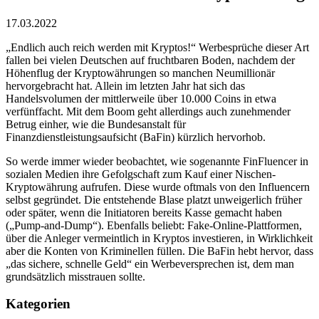
17.03.2022
„Endlich auch reich werden mit Kryptos!“ Werbesprüche dieser Art
fallen bei vielen Deutschen auf fruchtbaren Boden, nachdem der
Höhenflug der Kryptowährungen so manchen Neumillionär
hervorgebracht hat. Allein im letzten Jahr hat sich das
Handelsvolumen der mittlerweile über 10.000 Coins in etwa
verfünffacht. Mit dem Boom geht allerdings auch zunehmender
Betrug einher, wie die Bundesanstalt für
Finanzdienstleistungsaufsicht (BaFin) kürzlich hervorhob.
So werde immer wieder beobachtet, wie sogenannte FinFluencer in
sozialen Medien ihre Gefolgschaft zum Kauf einer Nischen-
Kryptowährung aufrufen. Diese wurde oftmals von den Influencern
selbst gegründet. Die entstehende Blase platzt unweigerlich früher
oder später, wenn die Initiatoren bereits Kasse gemacht haben
(„Pump-and-Dump“). Ebenfalls beliebt: Fake-Online-Plattformen,
über die Anleger vermeintlich in Kryptos investieren, in Wirklichkeit
aber die Konten von Kriminellen füllen. Die BaFin hebt hervor, dass
„das sichere, schnelle Geld“ ein Werbeversprechen ist, dem man
grundsätzlich misstrauen sollte.
Kategorien