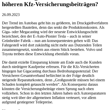
höheren Kfz-Versicherungsbeiträgen?
26.09.2023
Der Trend im Autobau geht hin zu größeren, im Druckgießverfahren
hergestellten Bauteilen, denn das senkt die Produktionskosten. Als
Giga- oder Megacasting wird der neueste Entwicklungsschritt
bezeichnet, den der E-Auto-Pionier Tesla – auch in seiner
Grünheider Fabrik – nun am konsequentesten gehen will: Das
Fahrgestell wird dort zukünftig nicht mehr aus Dutzenden Teilen
zusammengesetzt, sondern aus einem Stück bestehen. Volvo und
Toyota treiben diese Entwicklung ebenfalls voran.
Die damit erzielte Einsparung könnte am Ende auch die Kunden
durch niedrigere Kaufpreise erfreuen. Für die Kfz-Versicherten
hingegen hat Gigacasting durchaus Bedrohungspotenzial: Der
Versicherer-Gesamtverband befürchtet in der Folge deutlich
steigende Reparaturkosten, denn „Großgussteile müssen bei einem
Schaden komplett getauscht werden“. Als Konsequenz daraus
könnten die Versicherungsbeiträge einen Sprung nach oben
vollziehen. Schon in den letzten Jahren haben sich Autoreparaturen
stetig weit über der allgemeinen Inflation verteuert, vor allem
aufgrund gestiegener Teilepreise.