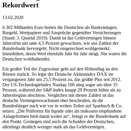
Rekordwert
13.02.2020
6.302 Milliarden Euro horten die Deutschen als Bankeinlagen,
Bargeld, Wertpapiere und Ansprüche gegenüber Versicherungen
(Stand: 3. Quartal 2019). Damit ist das Geldvermögen binnen
Jahresfrist um satte 4,5 Prozent gewachsen, wie aus Zahlen der
Bundesbank hervorgeht. Nicht eingerechnet wohlgemerkt:
Immobilien, deren Wert ebenfalls Jahr für Jahr steigt. Nie waren die
Deutschen wohlhabender.
Ein großer Teil der Zugewinne geht auf den Höhenflug an den
Börsen zurück. So legte der Deutsche Aktienindex DAX im
vergangenen Jahr um 25,5 Prozent zu, das größte Plus seit 2012.
Der US-Technologieindex Nasdaq 100 stieg sogar um über 35
Prozent, während der S&P-Index knapp 29 Prozent höher als zu
Jahresbeginn abschloss. Verglichen mit diesen Zahlen ist das
deutsche Vermögenswachstum eher bescheiden, da die
Bundesbürger nach wie vor in weiten Teilen auf Sparbuch & Co.
setzen. „Die Präferenz für liquide oder als risikoarm empfundene
Anlageformen hielt damit weiter an“, bringt es die Bundesbank auf
den Punkt. Gestiegen sind auch die Schulden der Deutschen,
allerdings deutlich weniger stark als das Geldvermögen.