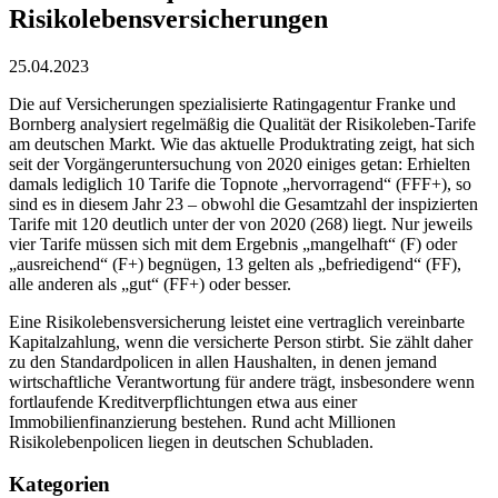
Risikolebensversicherungen
25.04.2023
Die auf Versicherungen spezialisierte Ratingagentur Franke und
Bornberg analysiert regelmäßig die Qualität der Risikoleben-Tarife
am deutschen Markt. Wie das aktuelle Produktrating zeigt, hat sich
seit der Vorgängeruntersuchung von 2020 einiges getan: Erhielten
damals lediglich 10 Tarife die Topnote „hervorragend“ (FFF+), so
sind es in diesem Jahr 23 – obwohl die Gesamtzahl der inspizierten
Tarife mit 120 deutlich unter der von 2020 (268) liegt. Nur jeweils
vier Tarife müssen sich mit dem Ergebnis „mangelhaft“ (F) oder
„ausreichend“ (F+) begnügen, 13 gelten als „befriedigend“ (FF),
alle anderen als „gut“ (FF+) oder besser.
Eine Risikolebensversicherung leistet eine vertraglich vereinbarte
Kapitalzahlung, wenn die versicherte Person stirbt. Sie zählt daher
zu den Standardpolicen in allen Haushalten, in denen jemand
wirtschaftliche Verantwortung für andere trägt, insbesondere wenn
fortlaufende Kreditverpflichtungen etwa aus einer
Immobilienfinanzierung bestehen. Rund acht Millionen
Risikolebenpolicen liegen in deutschen Schubladen.
Kategorien