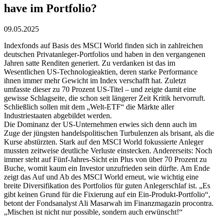
have im Portfolio?
09.05.2025
Indexfonds auf Basis des MSCI World finden sich in zahlreichen
deutschen Privatanleger-Portfolios und haben in den vergangenen
Jahren satte Renditen generiert. Zu verdanken ist das im
Wesentlichen US-Technologieaktien, deren starke Performance
ihnen immer mehr Gewicht im Index verschafft hat. Zuletzt
umfasste dieser zu 70 Prozent US-Titel – und zeigte damit eine
gewisse Schlagseite, die schon seit längerer Zeit Kritik hervorruft.
Schließlich sollen mit dem „Welt-ETF“ die Märkte aller
Industriestaaten abgebildet werden.
Die Dominanz der US-Unternehmen erwies sich denn auch im
Zuge der jüngsten handelspolitischen Turbulenzen als brisant, als die
Kurse abstürzten. Stark auf den MSCI World fokussierte Anleger
mussten zeitweise deutliche Verluste einstecken. Andererseits: Noch
immer steht auf Fünf-Jahres-Sicht ein Plus von über 70 Prozent zu
Buche, womit kaum ein Investor unzufrieden sein dürfte. Am Ende
zeigt das Auf und Ab des MSCI World erneut, wie wichtig eine
breite Diversifikation des Portfolios für guten Anlegerschlaf ist. „Es
gibt keinen Grund für die Fixierung auf ein Ein-Produkt-Portfolio“,
betont der Fondsanalyst Ali Masarwah im Finanzmagazin procontra.
„Mischen ist nicht nur possible, sondern auch erwünscht!“