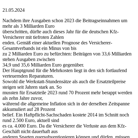
21.05.2024
Nachdem ihre Ausgaben schon 2023 die Beitragseinnahmen um
mehr als 3 Milliarden Euro
überschritten, dürfte auch dieses Jahr für die deutschen Kfz-
Versicherer mit tiefroten Zahlen
enden. Gemäß einer aktuellen Prognose des Versicherer-
Gesamtverbands ist ein Minus von bis
zu 2 Milliarden Euro zu befürchten: Beiträgen von 33,6 Milliarden
stehen Ausgaben zwischen
34,9 und 35,6 Milliarden Euro gegenüber.
Der Hauptgrund für die Mehrkosten liegt in den sich fortlaufend
verteuernden Reparaturen.
Sowohl die Werkstatt-Stundensätze als auch die Ersatzteilpreise
steigen seit Jahren stark an. So
mussten für Ersatzteile 2023 rund 70 Prozent mehr berappt werden
als zehn Jahre zuvor,
während die allgemeine Inflation sich in der derselben Zeitspanne
akkumuliert auf 28 Prozent
belief. Ein Haftpflicht-Sachschaden kostete 2014 im Schnitt noch
rund 2.500 Euro, aktuell sind
es ca. 4.000 Euro. Da die Versicherer die Verluste aus dem Kfz-
Geschäft nicht dauerhaft aus
anderen Sparten quersubventionieren können und dürfen, müssen