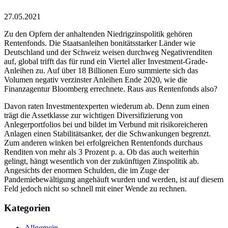
27.05.2021
Zu den Opfern der anhaltenden Niedrigzinspolitik gehören
Rentenfonds. Die Staatsanleihen bonitätsstarker Länder wie
Deutschland und der Schweiz weisen durchweg Negativrenditen
auf, global trifft das für rund ein Viertel aller Investment-Grade-
Anleihen zu. Auf über 18 Billionen Euro summierte sich das
Volumen negativ verzinster Anleihen Ende 2020, wie die
Finanzagentur Bloomberg errechnete. Raus aus Rentenfonds also?
Davon raten Investmentexperten wiederum ab. Denn zum einen
trägt die Assetklasse zur wichtigen Diversifizierung von
Anlegerportfolios bei und bildet im Verbund mit risikoreicheren
Anlagen einen Stabilitätsanker, der die Schwankungen begrenzt.
Zum anderen winken bei erfolgreichen Rentenfonds durchaus
Renditen von mehr als 3 Prozent p. a. Ob das auch weiterhin
gelingt, hängt wesentlich von der zukünftigen Zinspolitik ab.
Angesichts der enormen Schulden, die im Zuge der
Pandemiebewältigung angehäuft wurden und werden, ist auf diesem
Feld jedoch nicht so schnell mit einer Wende zu rechnen.
Kategorien
Allgemein