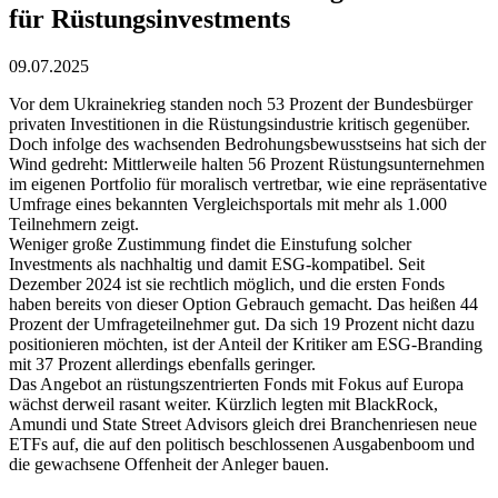
für Rüstungsinvestments
09.07.2025
Vor dem Ukrainekrieg standen noch 53 Prozent der Bundesbürger
privaten Investitionen in die Rüstungsindustrie kritisch gegenüber.
Doch infolge des wachsenden Bedrohungsbewusstseins hat sich der
Wind gedreht: Mittlerweile halten 56 Prozent Rüstungsunternehmen
im eigenen Portfolio für moralisch vertretbar, wie eine repräsentative
Umfrage eines bekannten Vergleichsportals mit mehr als 1.000
Teilnehmern zeigt.
Weniger große Zustimmung findet die Einstufung solcher
Investments als nachhaltig und damit ESG-kompatibel. Seit
Dezember 2024 ist sie rechtlich möglich, und die ersten Fonds
haben bereits von dieser Option Gebrauch gemacht. Das heißen 44
Prozent der Umfrageteilnehmer gut. Da sich 19 Prozent nicht dazu
positionieren möchten, ist der Anteil der Kritiker am ESG-Branding
mit 37 Prozent allerdings ebenfalls geringer.
Das Angebot an rüstungszentrierten Fonds mit Fokus auf Europa
wächst derweil rasant weiter. Kürzlich legten mit BlackRock,
Amundi und State Street Advisors gleich drei Branchenriesen neue
ETFs auf, die auf den politisch beschlossenen Ausgabenboom und
die gewachsene Offenheit der Anleger bauen.