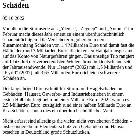
Schäden
05.10.2022
Vor allem die Sturmserie aus „Ylenia“, „Zeynep“ und „Antonia“ im
Februar macht dieses Jahr erneut zu einem überdurchschnittlich
schadenträchtigen. Die Versicherer regulierten in dem
Zusammenhang Schäden von 1,4 Milliarden Euro und damit fast die
Hälfte der rund 3 Milliarden Euro, die im ersten Halbjahr insgesamt
auf das Konto von Naturgefahren gingen. Das unselige Trio rangiert
auf Platz drei der verheerendsten Winterstürme in Deutschland seit
der Jahrtausendwende. Nur „Jeanett“ (2002) mit 1,5 Milliarden und
„Kyrill“ (2007) mit 3,65 Milliarden Euro richteten schwerere
Schäden an.
Der langjährige Durchschnitt für Sturm- und Hagelschäden an
Gebäuden, Hausrat, Gewerbe- und Industriebetrieben in einem
ersten Halbjahr liegt bei rund einer Milliarde Euro. 2022 waren es
2,5 Milliarden Euro, zuzüglich rund einer halben Milliarde Euro an
Kfz-Schäden – auch dies ein überdurchschnittlicher Wert.
Nicht erfasst sind allerdings die vielen nicht versicherten Schäden –
insbesondere beim Elementarschutz von Gebäuden und Hausrat
bestehen in Deutschland große Schutzlücken.