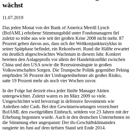
wächst
11.07.2019
Das jeden Monat von der Bank of America Merrill Lynch
(BofAML) erhobene Stimmungsbild unter Fondsmanagern fiel
zuletzt so trübe aus wie seit der großen Krise 2008 nicht mehr. 87
Prozent gehen davon aus, dass sich der Weltkonjunkturzyklus in
seiner Spätphase befindet, ein Rekordwert. Rund die Hälfte erwartet
ein deutlich abgeschwächtes Wachstum in diesem Jahr. Konkret
bereiten den Anlageprofis vor allem der Handelskonflikt zwischen
China und den USA sowie die Rezessionsängste in großen
Volkswirtschaften Sorgen. Die Trumpsche Politik gegenüber Peking
empfinden 56 Prozent der Umfrageteilnehmer als großes Risiko,
satte 19 Prozent mehr als noch vier Wochen zuvor.
In der Folge hat derzeit etwa jeder fünfte Manager Aktien
untergewichtet. Zuletzt waren es im März 2009 so viele.
Umgeschichtet wird bevorzugt in defensive Investments wie
Anleihen oder Cash. Bei den Gewinnerwartungen verzeichnet
BofAML den zweitgrößten Einbruch, seitdem vor 23 Jahren mit der
Erhebung begonnen wurde. Auch in den deutschen Unternehmen ist
die Stimmung eher angespannt: Der ifo-Geschäftsklimaindex
rangierte im Juni auf dem tiefsten Stand seit Ende 2014.