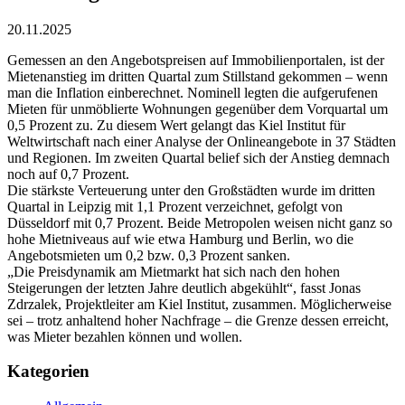
20.11.2025
Gemessen an den Angebotspreisen auf Immobilienportalen, ist der
Mietenanstieg im dritten Quartal zum Stillstand gekommen – wenn
man die Inflation einberechnet. Nominell legten die aufgerufenen
Mieten für unmöblierte Wohnungen gegenüber dem Vorquartal um
0,5 Prozent zu. Zu diesem Wert gelangt das Kiel Institut für
Weltwirtschaft nach einer Analyse der Onlineangebote in 37 Städten
und Regionen. Im zweiten Quartal belief sich der Anstieg demnach
noch auf 0,7 Prozent.
Die stärkste Verteuerung unter den Großstädten wurde im dritten
Quartal in Leipzig mit 1,1 Prozent verzeichnet, gefolgt von
Düsseldorf mit 0,7 Prozent. Beide Metropolen weisen nicht ganz so
hohe Mietniveaus auf wie etwa Hamburg und Berlin, wo die
Angebotsmieten um 0,2 bzw. 0,3 Prozent sanken.
„Die Preisdynamik am Mietmarkt hat sich nach den hohen
Steigerungen der letzten Jahre deutlich abgekühlt“, fasst Jonas
Zdrzalek, Projektleiter am Kiel Institut, zusammen. Möglicherweise
sei – trotz anhaltend hoher Nachfrage – die Grenze dessen erreicht,
was Mieter bezahlen können und wollen.
Kategorien