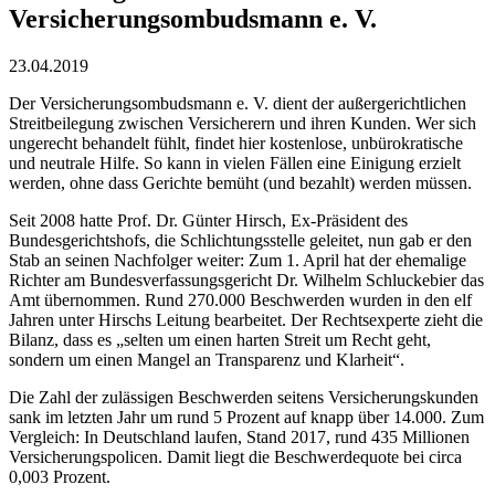
Versicherungsombudsmann e. V.
23.04.2019
Der Versicherungsombudsmann e. V. dient der außergerichtlichen
Streitbeilegung zwischen Versicherern und ihren Kunden. Wer sich
ungerecht behandelt fühlt, findet hier kostenlose, unbürokratische
und neutrale Hilfe. So kann in vielen Fällen eine Einigung erzielt
werden, ohne dass Gerichte bemüht (und bezahlt) werden müssen.
Seit 2008 hatte Prof. Dr. Günter Hirsch, Ex-Präsident des
Bundesgerichtshofs, die Schlichtungsstelle geleitet, nun gab er den
Stab an seinen Nachfolger weiter: Zum 1. April hat der ehemalige
Richter am Bundesverfassungsgericht Dr. Wilhelm Schluckebier das
Amt übernommen. Rund 270.000 Beschwerden wurden in den elf
Jahren unter Hirschs Leitung bearbeitet. Der Rechtsexperte zieht die
Bilanz, dass es „selten um einen harten Streit um Recht geht,
sondern um einen Mangel an Transparenz und Klarheit“.
Die Zahl der zulässigen Beschwerden seitens Versicherungskunden
sank im letzten Jahr um rund 5 Prozent auf knapp über 14.000. Zum
Vergleich: In Deutschland laufen, Stand 2017, rund 435 Millionen
Versicherungspolicen. Damit liegt die Beschwerdequote bei circa
0,003 Prozent.