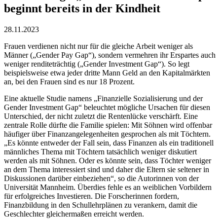
beginnt bereits in der Kindheit
28.11.2023
Frauen verdienen nicht nur für die gleiche Arbeit weniger als
Männer („Gender Pay Gap“), sondern vermehren ihr Erspartes auch
weniger renditeträchtig („Gender Investment Gap“). So legt
beispielsweise etwa jeder dritte Mann Geld an den Kapitalmärkten
an, bei den Frauen sind es nur 18 Prozent.
Eine aktuelle Studie namens „Finanzielle Sozialisierung und der
Gender Investment Gap“ beleuchtet mögliche Ursachen für diesen
Unterschied, der nicht zuletzt die Rentenlücke verschärft. Eine
zentrale Rolle dürfte die Familie spielen: Mit Söhnen wird offenbar
häufiger über Finanzangelegenheiten gesprochen als mit Töchtern.
„Es könnte entweder der Fall sein, dass Finanzen als ein traditionell
männliches Thema mit Töchtern tatsächlich weniger diskutiert
werden als mit Söhnen. Oder es könnte sein, dass Töchter weniger
an dem Thema interessiert sind und daher die Eltern sie seltener in
Diskussionen darüber einbeziehen“, so die Autorinnen von der
Universität Mannheim. Überdies fehle es an weiblichen Vorbildern
für erfolgreiches Investieren. Die Forscherinnen fordern,
Finanzbildung in den Schullehrplänen zu verankern, damit die
Geschlechter gleichermaßen erreicht werden.