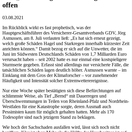
offen
03.08.2021
Im Rückblick wirkt es fast prophetisch, was der
Hauptgeschäftsführer des Versicherer-Gesamtverbands GDV, Jörg
Asmussen, am 8. Juli verlauten ließ: „Es hat sich erneut gezeigt,
welch große Schäden Hagel und Starkregen innerhalb kürzester Zeit
anrichten können.“ Damit bezog er sich auf die Unwetter, die im
Juni im Südwesten Deutschlands Schäden von 1,7 Milliarden Euro
verursacht haben – seit 2002 hatte es nur einmal eine kostspieligere
Sturmserie gegeben. Erfasst sind allerdings nur versicherte Fälle, die
tatsächlichen Schäden lagen deutlich höher. Asmussen warnte – im
Einklang mit dem Gros der Klimaforscher – vor zunehmender
Häufigkeit und Intensität solcher Extremwetterereignisse.
Nur eine Woche später bestätigten sich diese Befürchtungen auf
schlimmste Weise, als Tief „Bernd“ mit Dauerregen und
Überschwemmungen in Teilen von Rheinland-Pfalz und Nordrhein-
Westfalen für eine Katastrophe sorgte, deren Ausmaß auch
Pessimisten kaum für möglich gehalten hatten. Mehr als 170
Todesopfer sind nach jetzigem Stand zu beklagen.
Wie hoch der Sachschaden ausfallen wird, lässt sich noch nicht