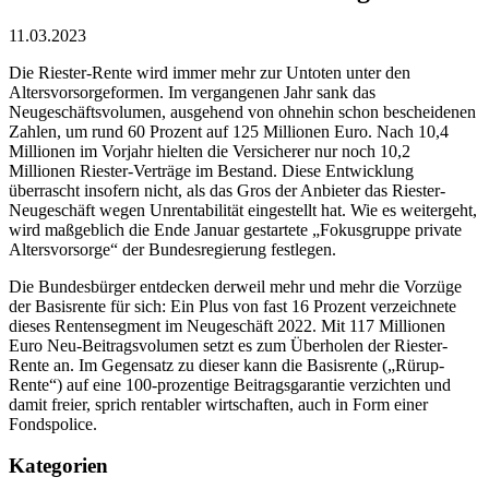
11.03.2023
Die Riester-Rente wird immer mehr zur Untoten unter den
Altersvorsorgeformen. Im vergangenen Jahr sank das
Neugeschäftsvolumen, ausgehend von ohnehin schon bescheidenen
Zahlen, um rund 60 Prozent auf 125 Millionen Euro. Nach 10,4
Millionen im Vorjahr hielten die Versicherer nur noch 10,2
Millionen Riester-Verträge im Bestand. Diese Entwicklung
überrascht insofern nicht, als das Gros der Anbieter das Riester-
Neugeschäft wegen Unrentabilität eingestellt hat. Wie es weitergeht,
wird maßgeblich die Ende Januar gestartete „Fokusgruppe private
Altersvorsorge“ der Bundesregierung festlegen.
Die Bundesbürger entdecken derweil mehr und mehr die Vorzüge
der Basisrente für sich: Ein Plus von fast 16 Prozent verzeichnete
dieses Rentensegment im Neugeschäft 2022. Mit 117 Millionen
Euro Neu-Beitragsvolumen setzt es zum Überholen der Riester-
Rente an. Im Gegensatz zu dieser kann die Basisrente („Rürup-
Rente“) auf eine 100-prozentige Beitragsgarantie verzichten und
damit freier, sprich rentabler wirtschaften, auch in Form einer
Fondspolice.
Kategorien