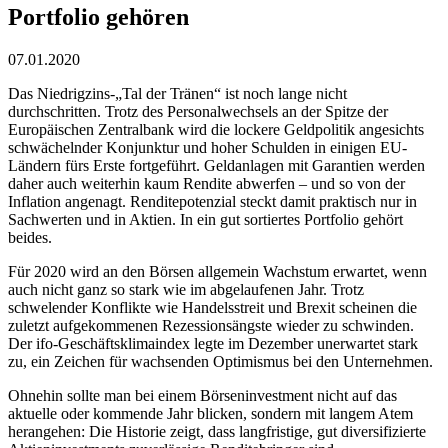
Portfolio gehören
07.01.2020
Das Niedrigzins-„Tal der Tränen“ ist noch lange nicht
durchschritten. Trotz des Personalwechsels an der Spitze der
Europäischen Zentralbank wird die lockere Geldpolitik angesichts
schwächelnder Konjunktur und hoher Schulden in einigen EU-
Ländern fürs Erste fortgeführt. Geldanlagen mit Garantien werden
daher auch weiterhin kaum Rendite abwerfen – und so von der
Inflation angenagt. Renditepotenzial steckt damit praktisch nur in
Sachwerten und in Aktien. In ein gut sortiertes Portfolio gehört
beides.
Für 2020 wird an den Börsen allgemein Wachstum erwartet, wenn
auch nicht ganz so stark wie im abgelaufenen Jahr. Trotz
schwelender Konflikte wie Handelsstreit und Brexit scheinen die
zuletzt aufgekommenen Rezessionsängste wieder zu schwinden.
Der ifo-Geschäftsklimaindex legte im Dezember unerwartet stark
zu, ein Zeichen für wachsenden Optimismus bei den Unternehmen.
Ohnehin sollte man bei einem Börseninvestment nicht auf das
aktuelle oder kommende Jahr blicken, sondern mit langem Atem
herangehen: Die Historie zeigt, dass langfristige, gut diversifizierte