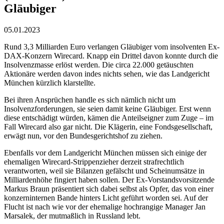
Gläubiger
05.01.2023
Rund 3,3 Milliarden Euro verlangen Gläubiger vom insolventen Ex-
DAX-Konzern Wirecard. Knapp ein Drittel davon konnte durch die
Insolvenzmasse erlöst werden. Die circa 22.000 getäuschten
Aktionäre werden davon indes nichts sehen, wie das Landgericht
München kürzlich klarstellte.
Bei ihren Ansprüchen handle es sich nämlich nicht um
Insolvenzforderungen, sie seien damit keine Gläubiger. Erst wenn
diese entschädigt würden, kämen die Anteilseigner zum Zuge – im
Fall Wirecard also gar nicht. Die Klägerin, eine Fondsgesellschaft,
erwägt nun, vor den Bundesgerichtshof zu ziehen.
Ebenfalls vor dem Landgericht München müssen sich einige der
ehemaligen Wirecard-Strippenzieher derzeit strafrechtlich
verantworten, weil sie Bilanzen gefälscht und Scheinumsätze in
Milliardenhöhe fingiert haben sollen. Der Ex-Vorstandsvorsitzende
Markus Braun präsentiert sich dabei selbst als Opfer, das von einer
konzerninternen Bande hinters Licht geführt worden sei. Auf der
Flucht ist nach wie vor der ehemalige hochrangige Manager Jan
Marsalek, der mutmaßlich in Russland lebt.