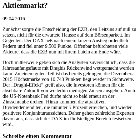
Aktienmarkt?
09.04.2016
Zunächst sorgte die Entscheidung der EZB, den Leitzins auf null zu
setzen, nicht für die erwartete Hausse auf dem Börsenparkett. Im
Gegenteil: Der DAX ließ nach einem kurzen Anstieg ordentlich
Federn und fiel unter 9.500 Punkte. Offenbar befürchteten viele
Akteure, dass die EZB nun mit ihrem Latein am Ende wäre.
Doch mittlerweile geben sich die Analysten zuversichtlich, dass die
Jahresanfangsflaute mit Draghis Rückenwind wettgemacht werden
kann. Zu einem guten Teil ist das bereits gelungen, die Dezember-
2015-Höchstmarke von 10.743 Punkten liegt wieder in Sichtweite.
Der „Draghi-Effekt“ greift also, die Investoren können für die
absehbare Zukunft von weiterhin niedrigen Zinsen ausgehen. Auch
die US-Notenbank Fed dürfte nicht so bald erneut an der
Zinsschraube drehen. Hinzu kommen die attraktiven
Dividendenrenditen, die mitunter 5 Prozent erreichen, und wieder
positivere Konjunkturaussichten. Daher gehen zahlreiche Experten
davon aus, dass sich der DAX im fünfstelligen Bereich festsetzen
wird.
Schreibe einen Kommentar