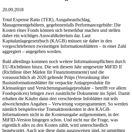
20.09.2018
Total Expense Ratio (TER), Ausgabeaufschlag,
Managementgebühren, gegebenenfalls Performancegebühr: Die
Kosten eines Fonds können sich bemerkbar machen und stellen
daher ein wichtiges Auswahlkriterium dar. Laut
Kapitalanlagegesetzbuch (KAGB) müssen sie daher in den
vorgeschriebenen zweiseitigen Informationsblättern – in einer Zahl
aggregiert – angegeben werden.
Bald allerdings kommen noch weitere Informationspflichten durch
EU-Richtlinien hinzu. Die seit diesem Jahr umgesetzte MiFID II
(Richtlinie über Märkte für Finanzinstrumente) und die
voraussichtlich ab 2020 geltende Priips (Verordnung über
Basisinformationsblätter für verpackte Anlageprodukte für
Kleinanleger und Versicherungsanlageprodukte – betrifft vor allem
Fondspolicen) bringen zwei zusätzliche Dokumente ins Spiel. Damit
erhalten die Käufer dann drei verschiedene Infoblätter mit teils
abweichenden Angaben – Verwirrung vorprogrammiert. So werden
nämlich beispielsweise Transaktionskosten in den KAGB-
Informationen nicht in die Kostenangabe aufgenommen, in der
MiFID-Version hingegen schon. Und nicht nur die Frage, was
eigentlich alles zu den Kosten zählt, wird unterschiedlich
beantwortet. Auch wie diese dann auszuweisen sind, ist umstritten