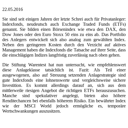
22.05.2016
Sie sind seit einigen Jahren der letzte Schrei auch für Privatanleger:
Indexfonds, neudeutsch auch Exchange Traded Funds (ETFs)
genannt. Sie bilden einen Börsenindex wie etwa den DAX, den
Dow Jones oder den Euro Stoxx 50 eins zu eins ab. Das Portfolio
des Anlegers entwickelt sich also analog zum gewählten Index.
Neben den geringeren Kosten durch den Verzicht auf aktives
Management haben die Indexfonds die Tatsache auf ihrer Seite, dass
die einschlägigen Indizes langfristig zuverlässig nach oben gehen.
Die Stiftung Warentest hat nun untersucht, wie empfehlenswert
diese Anlageklasse tatsächlich ist. Fazit: Als Teil einer
ausgewogenen, also auf Streuung setzenden Anlagestrategie sind
gute Indexfonds eine lohnenswerte und vergleichsweise sichere
Investition. Es kommt allerdings darauf an, sich aus dem
mittlerweile riesigen Angebot die richtigen ETFs herauszusuchen.
Manche sind spekulativer angelegt, bieten also höhere
Renditechancen bei ebenfalls höherem Risiko. Ein bewährter Index
wie der MSCI World jedoch ermögliche es, temporäre
Wertschwankungen auszusitzen.