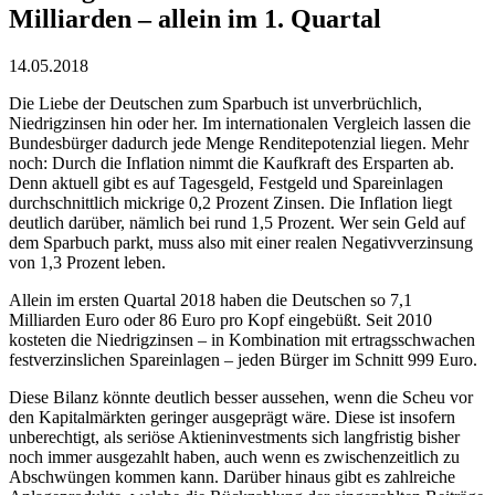
Milliarden – allein im 1. Quartal
14.05.2018
Die Liebe der Deutschen zum Sparbuch ist unverbrüchlich,
Niedrigzinsen hin oder her. Im internationalen Vergleich lassen die
Bundesbürger dadurch jede Menge Renditepotenzial liegen. Mehr
noch: Durch die Inflation nimmt die Kaufkraft des Ersparten ab.
Denn aktuell gibt es auf Tagesgeld, Festgeld und Spareinlagen
durchschnittlich mickrige 0,2 Prozent Zinsen. Die Inflation liegt
deutlich darüber, nämlich bei rund 1,5 Prozent. Wer sein Geld auf
dem Sparbuch parkt, muss also mit einer realen Negativverzinsung
von 1,3 Prozent leben.
Allein im ersten Quartal 2018 haben die Deutschen so 7,1
Milliarden Euro oder 86 Euro pro Kopf eingebüßt. Seit 2010
kosteten die Niedrigzinsen – in Kombination mit ertragsschwachen
festverzinslichen Spareinlagen – jeden Bürger im Schnitt 999 Euro.
Diese Bilanz könnte deutlich besser aussehen, wenn die Scheu vor
den Kapitalmärkten geringer ausgeprägt wäre. Diese ist insofern
unberechtigt, als seriöse Aktieninvestments sich langfristig bisher
noch immer ausgezahlt haben, auch wenn es zwischenzeitlich zu
Abschwüngen kommen kann. Darüber hinaus gibt es zahlreiche