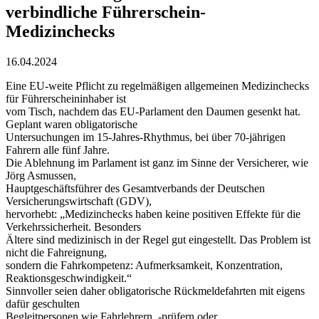
verbindliche Führerschein-
Medizinchecks
16.04.2024
Eine EU-weite Pflicht zu regelmäßigen allgemeinen Medizinchecks
für Führerscheininhaber ist
vom Tisch, nachdem das EU-Parlament den Daumen gesenkt hat.
Geplant waren obligatorische
Untersuchungen im 15-Jahres-Rhythmus, bei über 70-jährigen
Fahrern alle fünf Jahre.
Die Ablehnung im Parlament ist ganz im Sinne der Versicherer, wie
Jörg Asmussen,
Hauptgeschäftsführer des Gesamtverbands der Deutschen
Versicherungswirtschaft (GDV),
hervorhebt: „Medizinchecks haben keine positiven Effekte für die
Verkehrssicherheit. Besonders
Ältere sind medizinisch in der Regel gut eingestellt. Das Problem ist
nicht die Fahreignung,
sondern die Fahrkompetenz: Aufmerksamkeit, Konzentration,
Reaktionsgeschwindigkeit.“
Sinnvoller seien daher obligatorische Rückmeldefahrten mit eigens
dafür geschulten
Begleitpersonen wie Fahrlehrern, -prüfern oder