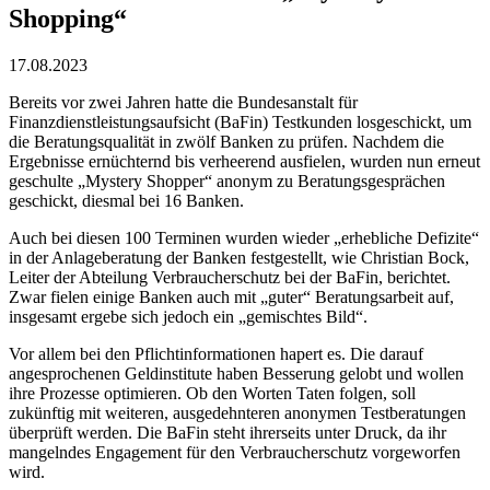
Shopping“
17.08.2023
Bereits vor zwei Jahren hatte die Bundesanstalt für
Finanzdienstleistungsaufsicht (BaFin) Testkunden losgeschickt, um
die Beratungsqualität in zwölf Banken zu prüfen. Nachdem die
Ergebnisse ernüchternd bis verheerend ausfielen, wurden nun erneut
geschulte „Mystery Shopper“ anonym zu Beratungsgesprächen
geschickt, diesmal bei 16 Banken.
Auch bei diesen 100 Terminen wurden wieder „erhebliche Defizite“
in der Anlageberatung der Banken festgestellt, wie Christian Bock,
Leiter der Abteilung Verbraucherschutz bei der BaFin, berichtet.
Zwar fielen einige Banken auch mit „guter“ Beratungsarbeit auf,
insgesamt ergebe sich jedoch ein „gemischtes Bild“.
Vor allem bei den Pflichtinformationen hapert es. Die darauf
angesprochenen Geldinstitute haben Besserung gelobt und wollen
ihre Prozesse optimieren. Ob den Worten Taten folgen, soll
zukünftig mit weiteren, ausgedehnteren anonymen Testberatungen
überprüft werden. Die BaFin steht ihrerseits unter Druck, da ihr
mangelndes Engagement für den Verbraucherschutz vorgeworfen
wird.