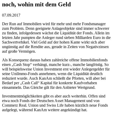
noch, wohin mit dem Geld
07.09.2017
Der Run auf Immobilien wird für mehr und mehr Fondsmanager
zum Problem. Denn geeignete Anlageobjekte sind immer schwerer
zu finden, infolgedessen wächst die Liquidität der Fonds. Allein im
letzten Jahr pumpten die Anleger rund sieben Milliarden Euro in die
Sachwertvehikel. Viel Geld auf der hohen Kante wirkt sich aber
ungünstig auf die Rendite aus, gerade in Zeiten von Negativzinsen
auf große Vermögen.
Als Konsequenz daraus haben zahlreiche offene Immobilienfonds
einen „Cash Stop“ verhängt, manche kurz-, manche langfristig. So
will beispielsweise Union Investment erst wieder Anlegergelder für
seine UniImmo-Fonds annehmen, wenn die Liquidität deutlich
reduziert wurde. Auch KanAm schließt die Pforten, will aber bei
Bedarf per „Cash Call“ Kapital für konkrete Kaufvorhaben
einsammeln. Das Gleiche gilt für den Anbieter Wertgrund.
Investmentmöglichkeiten gibt es aber auch weiterhin. Offen sind
etwa noch Fonds der Deutschen Asset Management und von
Commerz Real. Union und Swiss Life haben kürzlich neue Fonds
aufgelegt, während KanAm weitere angekündigt hat.